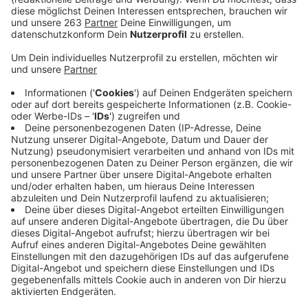
Anzeige
Der Vorsitzende der Kreisjägerschaft Siegen-
Wittgenstein, Henning Setzer spricht mit Radio Siegen
Moderator Max Schepp über das Jagdrecht rund um
den Wolf:
Anzeige