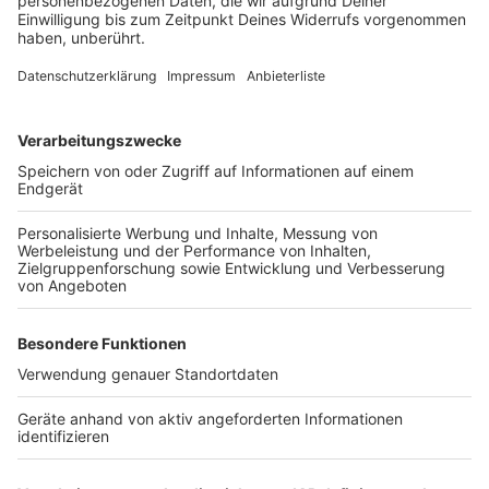
binnen sieben Tagen, drei Tage in Folge geben, dann
sollen die Regeln, die bis zum 7. März gegolten haben,
wieder greifen. Die sogenannte Corona-Notbremse
tritt dann in Kraft.
Anzeige
Nächster Bund-Länder-Gipfel am 22. März
Anzeige
Wie es in Deutschland weitergeht, vor allem in Hinblick
auf Kontaktbeschränkungen und allgemein der
Fahrplan rund um Ostern, wird auf der nächsten
Schalte zwischen Bundeskanzlerin Merkel und den
Ministerpräsident*innen am 22. März entschieden.
Autor: Joachim Schultheis (mit dpa)