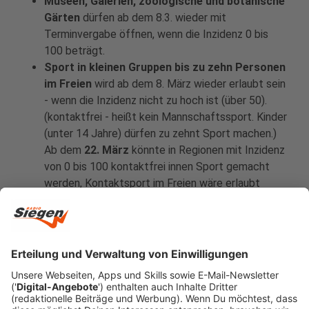
Museen, Galerien, zoologische und botanische
Gärten
dürfen ab dem 8.3. wieder mit
Terminvergabe öffnen, wenn die Inzidenz 0 bis
100 beträgt.
Sport in kleinen Gruppen bis zu zehn Personen
im Freien
wird ab dem 8. März wieder erlaubt sein
- wenn die Inzidenz nicht zu hoch ist (über 50).
(kontaktfrei - heißt kein Mannschaftssport. Kinder
(unter 14 Jahre) dürfen zu zehnt Sport machen.)
Ab dem
22. März
könnte in Regionen mit Inzidenz
von 0 bis 100 kontaktfrei innen Sport gemacht
werden, Kontaktsport im Freien wäre erlaubt
Theater, Konzert- und Opernhäuser sowie
Kinos
dürfen ab frühestens
22. März
wieder
öffnen.
Anzeige