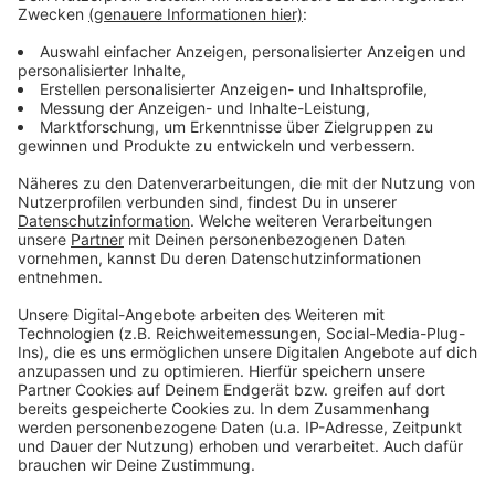
Anzeige
Außerdem steht fest, dass alle Bürger, die noch keine
Symptome zeigen, mindestens einen kostenlosen
Schnelltest pro Woche inklusive einer Bescheinigung
über das Testergebnis bekommen sollen. Allerdings
wird sich dieses Vorhaben verzögern. Startzeitpunkt
soll wohl Ende März sein.
Anzeige
Einführung einer nationalen Teststrategie
Anzeige
Bund und Länder verfolgen das Ziel einer
nationalen
Teststrategie
, die bis zum April immer mehr