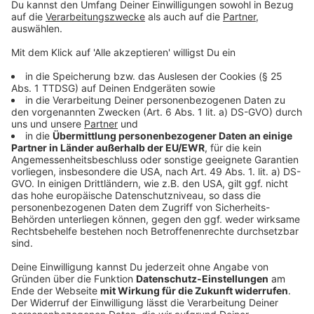
umgesetzt werden soll.
Unternehmen
sollen
Beschäftigte in Präsenz pro Woche einen Corona-Test
ermöglichen. In
Schulen und Kitas
soll pro
Präsenzwoche mindestens ein kostenlosen
Schnelltest bei Personal und Schüler*innen
beziehungsweise Kindern anstehen. Allen
asymptomatischen Bürger*innen wird ein kostenloser
Test zur Verfügung gestellt. Alle Kosten übernimmt
dann wohl der Bund.
Anzeige
Corona-Notbremse bei Inzidenz über 100
Anzeige
Sollte es in gewissen Gebieten wieder eine Inzidenz
über 100 Neuinfektionen pro 100.000 Einwohner