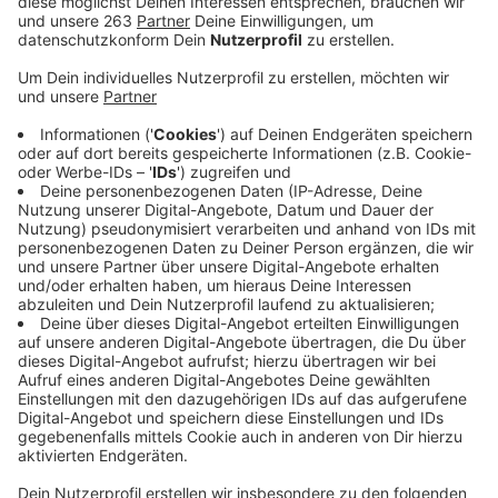
Anzeige
Neue Regeln beim Impfen
Anzeige
Ab Anfang April können Bürger in Arztpraxen geimpft
werden, damit erhöht sich wohl das Impftempo. Die
Bundesländer sollen außerdem selbst über die
Impfreihenfolge entscheiden können. Manche Berufs-
oder Risikogruppen könnten dadurch schneller geimpft
werden.
Anzeige
Ein kostenloser Schnelltest pro Woche für
jeden Bürger