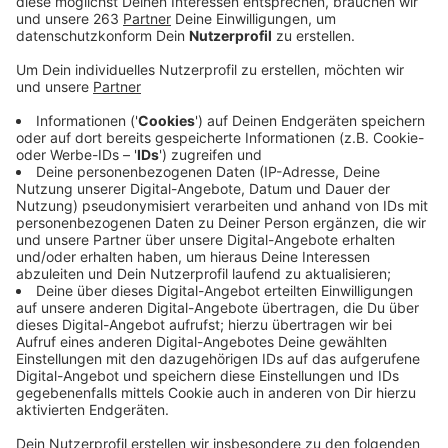
Im September wurde das neue Bürgerhaus am Markt in
Bad Berleburg feierlich eröffnet, rund 2,5 Millionen
Euro hat es gekostet. Nun ist klar: Auf diese Kosten
kommen noch mal rund 95.000 Euro drauf. Grund sind
brandschutztechnische Mängel. Betroffen sind der
kleine und große Gruppenraum im Obergeschoss. Dort
müssen Stahl- und Holzbauteile ausgetauscht oder
auch neu angebracht werden. Man sei als Stadt nicht
alleine unterwegs, sondern gemeinsam mit
Fachplanern, so Manuel Spieß von der Stadt
gegenüber Radio Siegen. Es habe einen abgestimmten
Bauantrag gegeben, in der Bauphase sei aber davon
abgewichen worden. Man habe einen neuen Bauantrag
gestellt, der habe aber eine Laufzeit von etwa einem
halben Jahr. Da man so lange aber nicht habe warten
können mit den Bauarbeiten, habe man bereits
ausgeführt, ohne die endgültige Genehmigung zu