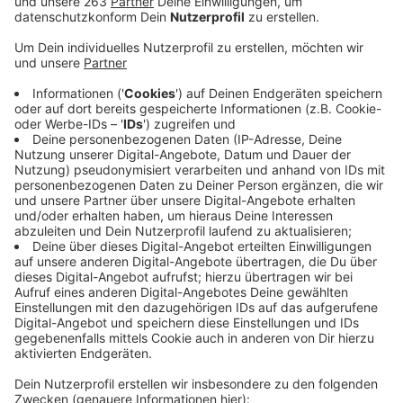
Der Wilnsdorfer Rat hat bei einer Gegenstimme den
Haushalt 2024 für die Gemeinde Wilnsdorf
beschlossen. Bürger und Unternehmen müssen nicht
mit steigenden Steuer- oder Gebührensätzen rechnen,
sie bleiben stabil – trotz eines Defizits von 3,7
Millionen Euro. Wilnsdorf investiert in diesem Jahr in
den Neubau der Grundschule. Die nächsten Schritte
für den Neubau des Feuerwehrgerätehauses Oberes
Weißtal sollen gegangen werden. Auf den Dächern von
14 gemeindeeigenen Gebäuden sollen
Photovoltaikanlagen installiert werden. Es soll ein
Bestattungswald in Wilnsdorf gestaltet werden.
Außerdem fließt Geld in wichtige Sicherheits- und
Brandschutzarbeiten an Schulen, in die Verbesserung
der Löschwasserversorgung der Feuerwehr. Außerdem
sollen weitere Brücken, Straßen und Wege
instandgesetzt werden.