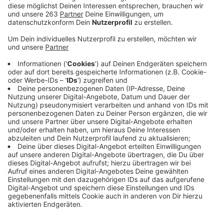
Veröffentlicht:
Freitag, 22.04.2022 07:39
Anzeige
„Die Ukraine ist die Kornkammer Europas“, sagt uns Dr.
Axel Haas, Geschäftsführender Gesellschafter der
Erzquell-Brauereien. Jetzt, wo dort Krieg herrsche,
würde der Weizen als Zutat teurer. Aber auch die
Verpackungspreise würden steigen, sagt er. Ähnlich
verhält es sich mit den gestiegenen Energiepreisen.
Die Energie brauche man zum Würze Kochen.
Auch eine Sprecherin der Krombacher-Brauerei sagte
uns: Es gibt viele Faktoren, die Planungen gerade
unmöglich machen. Man habe gerade erst die Preise
erhöht. Auch hier wieder das Thema Energie: Während
des Brauprozesses muss die Würze des Biers in
großen Kesseln gekocht werden. Die werden meist