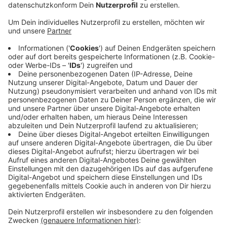
Anzeige
Nach dem Feuer am Mittwoch in einer
Produktionshalle der Bäckerei Hesse in Welschen
Ennest dauert die Suche nach der Brandursache an.
Die Olper Kripo ermittelt. Das Unternehmen hat am
Abend mitgeteilt, alles sei „noch recht glimpflich
ausgegangen“. Hesse kann aktuell nur eingeschränkt
selbst backen, andere Bäckereien haben
Unterstützung angeboten und backen nun für Hesse.
Laut Hesse-Geschäftsführung gibt es in den Filialen
heute uns in den nächsten Tagen ein schmaleres
Sortiment. Es sind auch nicht alle Filialen geöffnet.
Hier bei uns bleiben die Hesse-Filialen in Ferndorf,
Littfeld, im LIDL Eiserfeld, Mudersbach sowie die
Filiale an der Rothenberger Straße in Hilchenbach zu.
Anzeige