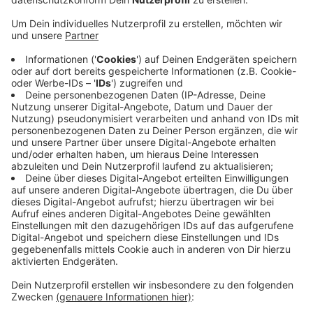
Rauchgasvergiftung zur Behandlung ins
Krankenhaus.
Veröffentlicht:
Mittwoch, 11.05.2022 16:36
Anzeige
Die Feuerwehr hat den Einsatz am frühen Nachmittag
beendet. Etwa 120 Einsatzkräfte waren vor Ort im
Einsatz. Die Polizei geht im Moment davon aus, dass
ein Kabelbrand die Ursache für den Brand und die
starke Rauchentwicklung war. Wann die Produktion in
der Hauptbäckerei weitergehen kann, sei im Moment
noch nicht klar.
Anzeige