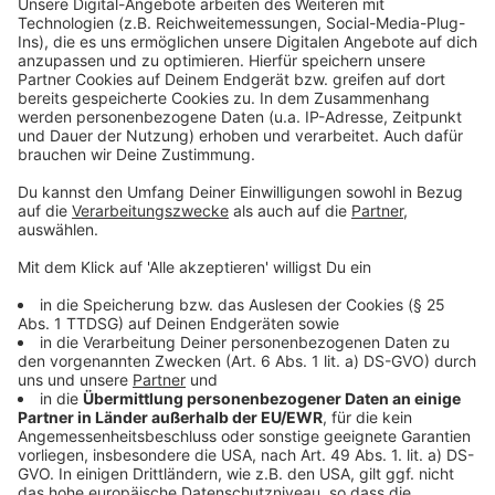
digitalen Geräten erfolgen?
Anzeige
Immer neue Betrugsmaschen
Anzeige
Mit im Studio: Ein Experte des Kriminalkommissariats
2. Hier werden genau diese Delikte bearbeitet. Der
Ermittler berichtet aus erster Hand von den Maschen
der Betrüger, die derzeit im Umlauf sind. "Wir wollen in
der Sendung sensibilisieren, dass die Zuhörerinnen und
Zuhörer künftig mit offeneren Augen in der digitalen
Welt unterwegs sind ", sagt Stefan Pusch, der
Pressesprecher der Kreispolizeibehörde Siegen-
Wittgenstein. Während der Sendung besteht wie
immer ebenfalls die Möglichkeit, den beiden Polizisten