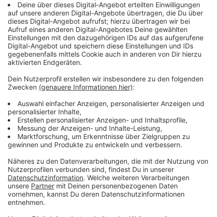
Von Beleidigung bis Identitätsdiebstahl
Anzeige
Computerkriminalität - oder auf neudeutsch eben
Cybercrime, ist ein weites Feld. Legt man den Begriff
weit aus, zählen letztlich alle Straftaten dazu, die
unter Ausnutzung von modernen Informations- und
Kommunikationstechnik (Internet, IT-Systeme,
Netzwerke) oder aber gegen diese Technik (z.B.
Angriff auf das IT-System) begangen werden. Das
kann die bloße Beleidigung auf digitalem Wege sein,
Betrügereien im Online-Banking/Kryptowährung oder
auf Verkaufsplattformen, Datenklau (Phishing),
Identitätsdiebstahl und vieles mehr. Immer wichtiger
wird daher die Medienkompetenz. Worauf ist im
Internet zu achten, welche Sicherheitseinstellungen
sollten auf dem PC, auf dem Handy oder anderen