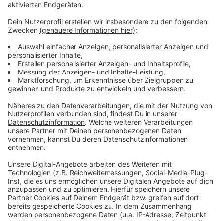
Teilnahme auf.
Ab Montag, 07. November 2022, veröffentlicht der
Kreis im Rahmen der 28-Tage-Biotonnen-Challenge
auf
Facebook
und
Instagram
täglich einen Beitrag mit
interessanten Infos oder Aufgaben, um die
Bürgerinnen und Bürger zu motivieren, mehr
kompostierbare Küchenabfälle – und weniger
Störstoffe, wie z.B. Plastik – in die Biotonne zu
werfen und so mit kleinen Veränderungen mehr
Nachhaltigkeit in den Alltag zu integrieren. Wer an
der Biotonnen-Challenge teilnehmen möchte, folgt
einfach dem
Facebook
- oder
Instagram
-Kanal des
Kreises.
Anzeige