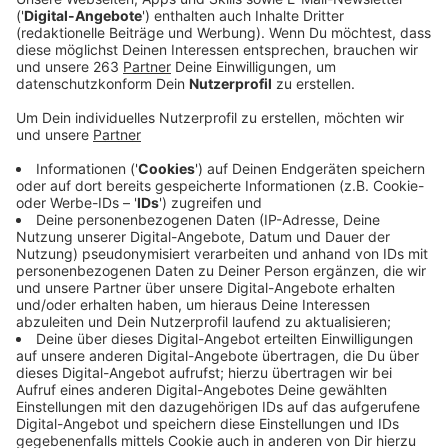
Millionen Tonnen wertvolle Biomasse, die jährlich
verschwendet und nicht recycelt werden.
Veröffentlicht:
Montag, 07.11.2022 12:06
Anzeige
Die 28-Tage-Biotonnen-Challenge der
Aktion Biotonne
Deutschland
soll dazu motivieren, jeden
kompostierbaren Abfall in der eigenen Küche
konsequent in die Biotonne zu werfen und damit einen
wichtigen Beitrag für Klima und Umwelt zu leisten.
Auch der
Kreis Siegen-Wittgenstein
beteiligt sich an
der Challenge und ruft gemeinsam mit mehr als 60
Städten und Landkreisen, dem
Bundesumweltministerium, dem NABU und weiteren
Verbänden aus Abfallwirtschaft und Einzelhandel zur