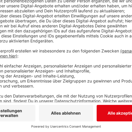
Thomas Wüst aus Netphen wird zum 1. Oktober neue
Kreises Siegen-Wittgenstein. Der 52jährige hat sic
Wüst wechselt aus dem Wetzlarer Rathaus zurück an 
Jugendamtsleiter der Stadt Wetzlar wurde, hat er bi
Jugendamt des Kreises gearbeitet. "Ich freue mich s
Kreisverwaltung kommt und künftig unsere zahlreiche
Jugend- und Familienbereich verantwortlich gestalte
Müller. Der Netphener folgt auf Helge Klinkert, die d
Wunsch verlassen hatte und nun als Rechtsanwältin in
Anzeige