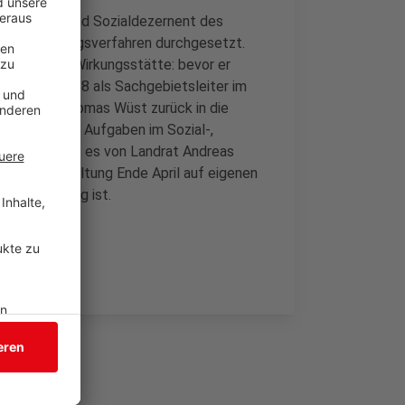
r Jugend- und Sozialdezernent des
h im Bewerbungsverfahren durchgesetzt.
seine alte Wirkungsstätte: bevor er
s Anfang 2018 als Sachgebietsleiter im
ehr, dass Thomas Wüst zurück in die
n, wichtigen Aufgaben im Sozial-,
n wird“, heißt es von Landrat Andreas
ie Kreisverwaltung Ende April auf eigenen
 Siegen tätig ist.