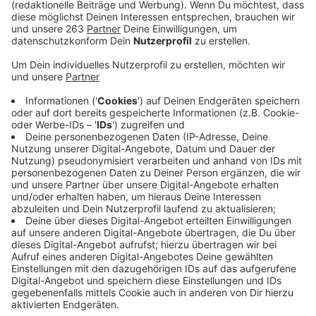
Anzeige
Dieser Fall hatte bundesweit Schlagzeilen gemacht:
im Februar 2020 waren zwei unbekannte Männer ins
Haus einer 85jährigen Frau in Lennestadt eingedrungen.
Die Hausbesitzerin wurde gefesselt. Die Eindringlinge
erbeuteten Bargeld und Schmuck im Wert von mehr
als 70 000 Euro. Nachdem die ZDF-Sendung
„Aktenzeichen XY ungelöst“ über das Verbrechen
berichtet hatte, gab es einen Hinweis auf einen
58jähriger Mann aus Frankreich. Der war im April
festgenommen worden. Seit Mitte Oktober stand er
vor der Ersten großen Strafammer des Siegener
Landgerichts: im Zweifel für den Angeklagten. Der
Angeklagte hatte bis zuletzt die Tat vehement
abgestritten. Obwohl das LKA seine DNA am Tatort
gefunden hatte, konnte der Angeklagte dadurch nicht
überführt werden. Er hatte ausgesagt, ihm sei Anfang