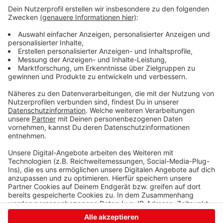
2020 Kleidung gestohlen worden und auf diese Art
könnte seine DNA an den Tatort gekommen sein. Auch
die geschädigte Seniorin erkannte den Angeklagten
nicht als Täter wieder. Überhaupt soll der Mann bis zu
seiner Verhaftung im April 2022 noch nie in
Deutschland gewesen sein. Weil es auch sonst keine
Hinweise darauf gibt, dass er etwas mit der Tat zu tun
hat, wurde der Franzose freigesprochen.
Anzeige
Anzeige
Anzeige