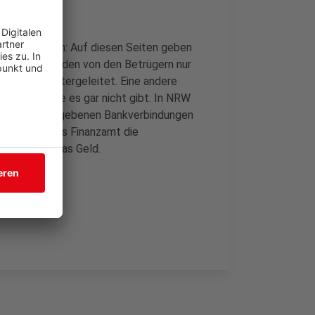
n Fake-Seiten: Auf diesen Seiten geben
Die Daten werden von den Betrügern nur
sterium weitergeleitet. Eine andere
eantragt, die es gar nicht gibt. In NRW
stern die angegebenen Bankverbindungen
 wenn auch das Finanzamt die
nn, fließt das Geld.