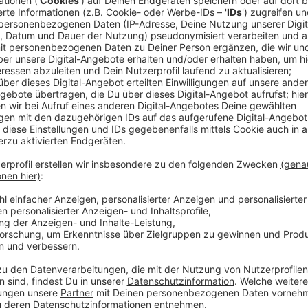
In allen Bundesländern geht die Polizei vielen Anze
Soforthilfen nach. Aktuell sind des bundesweit etw
Anzeigen dazu.
Bei uns in NRW ist ein Schaden von mindestens 270.
der Schaden deutlich höher liegen: Erstens sind die
und zweitens ist die Zahl von vor etwa zwei Woche
Neuere Zahlen gibt es im Moment nicht. Aus dem Land
handle sich um eine hohe sechsstellige Summe. Man 
nicht das Ende ist: Bei den Staatsanwaltschaften gi
Anzeigen ein. Bei insgesamt 4,4 Milliarden Euro, die
noch relativ niedrige Summen, die durch Betrügereie
Anzeige
Verschiedene Betrugsmaschen
Anzeige