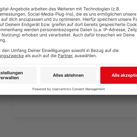
Die größte und erfolgreichste Masche ist die mit de
nichts Böses ahnende Antragsteller ihre Daten ein. 
um die Bankverbindung geändert und dann an das Mini
Masche ist: Es werden Hilfsgelder für Unternehmen b
werden seit Auffliegen der Betrügereien rund um O
überprüft, ob sie dem Finanzamt bekannt sind. Erst,
Bankverbindung dem angegebenen Namen zuordnen ka
Autor: José Narciandi
Anzeige