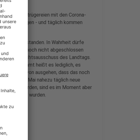
igen wegen Betrügereien mit den Corona-
a 2.200 Anzeigen - und täglich kommen
000 Euro entstanden. In Wahrheit dürfe
 Ermittlungen noch nicht abgeschlossen
n aus dem Rechtsausschuss des Landtags.
eskriminalamt heißt es lediglich, es
darf also davon ausgehen, dass das noch
ngen noch im Mai nahezu täglich neue
 ausgezahlt wurden, sind es im Moment aber
n abgegriffen wurden.