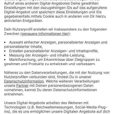
Geflügelbestände einschleppen. Eine Ansteckung kann
direkt durch Kontakt mit Wildvögeln oder indirekt über
Futter, Einstreu oder Kleidung passieren. Eine
allgemeine Stallpflicht hält das Amt derzeit nicht für
erforderlich.
Anzeige
Hygienemaßnahmen strikt einhalten
Anzeige
Alle Geflügelhalter – auch Hobbyhalter – sollen auf
jeden Fall die vorgeschriebenen Hygienemaßnahmen
strikt einhalten. Merkblätter und Infos gibt es auf der
Internetseite des Kreises unter siegen-
wittgenstein.de/tierseuchen. Die Geflügelpest ist für
Hühner und Puten besonders gefährlich – in