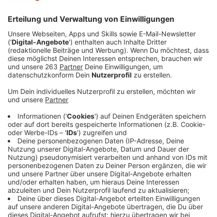
Anzeige
Die Geflügelpest ist nun auch hier bei uns im Kreis
Siegen-Wittgenstein nachgewiesen worden. Bei einem
in Hilchenbach gefundenen toten Kranich wurde das
Virus nachgewiesen. Das hat das Friedrich-Loeffler-
Institut bestätigt.
Anzeige
Keine allgemeine Stallpflicht
Anzeige
Das Veterinäramt des Kreises Siegen-Wittgenstein
warnt: während des Vogelzugs jetzt im Herbst ist das
Risiko hoch, dass Wildvögel das Virus in