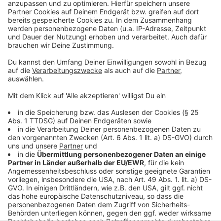
betroffenen Beständen können fast alle Tiere
sterben. Das Veterinäramt bittet, Geflügel
aufmerksam zu beobachten und Krankheits- oder
Todesfälle sofort zu melden.
Tote Wildvögel wie Wasservögel, Greifvögel oder
Rabenvögel sollen ebenfalls gemeldet werden. Das
Veterinäramt ist erreichbar unter Telefon 0271/333-
1120 oder per Mail an
veterinaeramt@siegen-
wittgenstein.de
.
Anzeige
Anzeige