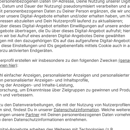
Im Netphener Ortsteil Salchendorf sollen nach Oster
Johannlandhalle losgehen. Das teilt die Stadt Netph
Auftrag zur Entkernung der Halle – vor allem im Dec
ausgeschrieben worden. Vergangene Woche gab es e
Auftragnehmer. Das Bauunternehmen will am 2. April 
Anzeige
Halle seit Sommer 2021 gesperrt
Anzeige
Die Johannlandhalle ist seit Sommer 2021 gesperrt.
Hallendach, aber auch im Bereich der Seitenschiffe. 
Stadtverwaltung rund 1,2 Millionen Euro. Das Land N
650 000 Euro. Nach altem Zeitplan sollten die Arbei
Dieser Termin kann nicht gehalten werden. Die Fertig