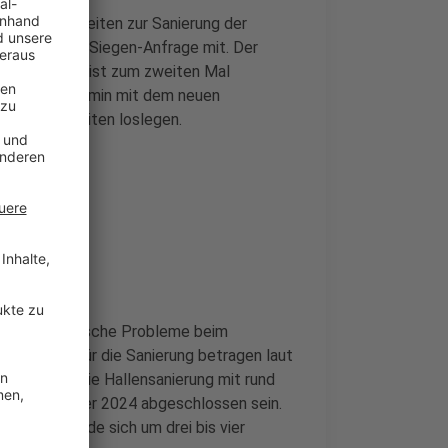
n die Bauarbeiten zur Sanierung der
en auf Radio-Siegen-Anfrage mit. Der
kenbereich – ist zum zweiten Mal
inen Ortstermin mit dem neuen
mit den Arbeiten loslegen.
 Es gibt statische Probleme beim
Die Kosten für die Sanierung betragen laut
RW fördert die Hallensanierung mit rund
ten im Oktober 2024 abgeschlossen sein.
stellung werde sich um drei bis vier