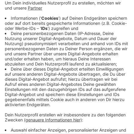
baulich an die Einstiegshöhe der Busse angepasst. Die
Fertigstellung des Ausbaus der verlegten Haltestelle
„Lindenberg Ort“ komplettiert nun die Maßnahmen.
Künftig können Fahrgäste, die in ihrer Bewegung
eingeschränkt sind, leichter ein- und aussteigen. Für
Menschen mit Sehbehinderungen wurden am Boden
Orientierungshilfen installiert. Die Kosten für die
gesamten Maßnahmen in Höhe von 451.000 Euro trägt
das Land NRW.
Anzeige
Anzeige