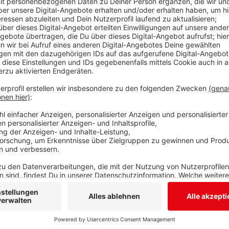
In Feudingen soll es am heutigen Mittwoch offiziell 
ZOB losgehen. Er entsteht auf einem städtischen G
dem Bahnhof. Die Kosten werden von der Stadt Bad
90 Prozent der Summe trägt das Land NRW. Laut St
Straße zwei zentrale Bushaltestellen errichtet. Der M
Bushaltestellen in der Ortsmitte von Feudingen erset
Anbindung von Bus und Bahn auch mehr Verkehrssiche
davon aus, dass die Anlage bis zu den Sommerferien b
Anzeige