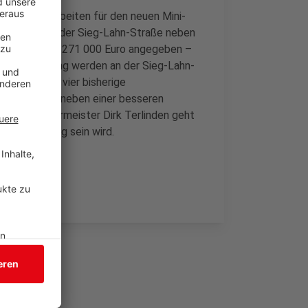
mit den Bauarbeiten für den neuen Mini-
rundstück an der Sieg-Lahn-Straße neben
 Laasphe mit 271 000 Euro angegeben –
adtverwaltung werden an der Sieg-Lahn-
ini-ZOB soll vier bisherige
zen. Ziel ist neben einer besseren
rheit. Bürgermeister Dirk Terlinden geht
etriebsfertig sein wird.