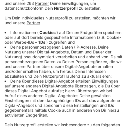
einen abwechslungsreichen, informativen und
kurzweiligen Tag.
Veröffentlicht:
Sonntag, 15.05.2022 09:01
Anzeige
Auf dem "Wilhelmsplatz" und im "Haus des Gastes"
findet parallel der Kneipp-Gesundheitstag statt.
Zwischen 11:00 Uhr und 18:00 Uhr werden Vorträge
zum Thema Gesundheit sowie Mitmachkurse,
Pilates, Qi Gong, Yoga, Nordic Walking und Kneippen im
Stadtgarten sowie Ernährungstipps auf
dem "Wilhelmsplatz" angeboten. Die
Zwei- und Vierrad-
Veteranen Freunde Wittgenstein
machen eine
Oldtimer-Ausstellung. Und von 12:00 Uhr bis 16:00 Uhr
feiert der erste
Bad Laaspher Open-Air-
Mädelsflohmarkt
Premiere. Auf dem Parkplatz von