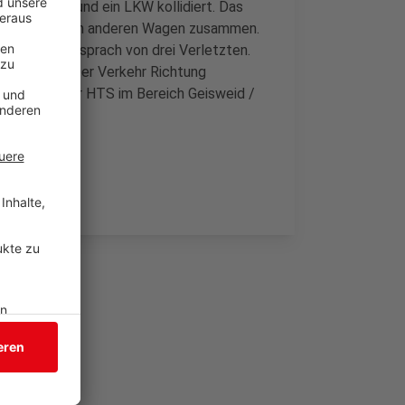
 ein Auto und ein LKW kollidiert. Das
ontal mit einem anderen Wagen zusammen.
 Die Polizei sprach von drei Verletzten.
hr gesperrt. Der Verkehr Richtung
nfälle auf der HTS im Bereich Geisweid /
.