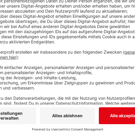
waren zwischen der HTS-Nordrampe und der Ostrampe
Auto schleuderte in den Gegenverkehr und stieß fr
Anschließend ereigneten sich mehrere Auffahrunfälle.
Der Bereich um die Unfallstelle wurde für den Verke
Weidenau stand ab Dreis-Tiefenbach still. Weitere U
Weidenau sorgten für zusätzliche Verkehrsprobleme
Anzeige