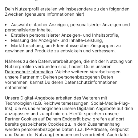
für deutsche Polarforscher entworfen und in einem
saftig-grün lackierten Container im Eis untergebracht.
Die Ausstellung ist die letzte der scheidenden
Museumsdirektorin Eva Schmidt. Sie leitete 15 Jahre
lang das in einem ehemaligen Telegraphenamt und
einem Neubau untergebrachte Museum in Siegen.
Nachfolger ist Thomas Thiel, er kommt vom
Bielefelder Kunstverein. (dpa)
Anzeige
Anzeige