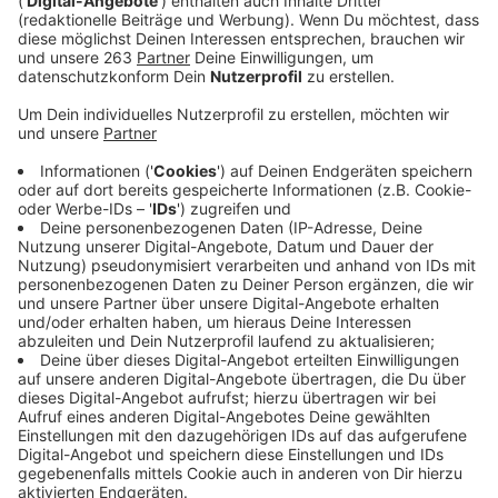
Die neue Ausstellung im Siegener „Museum für
Gegenwartskunst“ handelt von Büchern: die Schau
„Der Traum der Bibliothek“ vereint über 30, teils
raumfüllende Arbeiten von 21 zeitgenössischen
Künstlern. In zwölf Räumen werden Fotos, Skulpturen,
Gemälde, Installationen und Filme gezeigt. Bis zum
1.September ist die Ausstellung zu sehen. Die
Fotografin Candida Höfer etwa zeigt großformatige,
menschenleere Bilder von imposanten, historischen
Bibliotheken und schmucklosen Archiven. Der Bremer
Künstler Achim Bitter hat einen begehbaren Leseraum
installiert: die Arbeit besteht aus Möbeln, die sich zu
einer Raumskulptur fügen. Aufgeschlagen
herumliegende Bücher laden zum Blättern ein, zwei
Sessel bilden eine Leseecke. In einem Film stellt der
Kölner Künstler Lutz Fritsch seine Bibliothek in der
Antarktis vor. Die südlichste Bücherei der Welt wurde