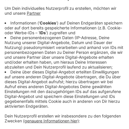
Anzeige
Weitere Auszeichnung für das Viktoria-Filmtheater in
Dahlbruch: die Film- und Medienstiftung NRW hat am
Abend in Köln Kinobetreiber aus NRW geehrt. Mehr als
70 Filmtheater wurden für ihr vielfältiges Programm
aus deutschen und europäischen Filmen sowie
besonderen Kinder- und Jugendfilmen ausgezeichnet.
Jochen Manderbach vom Viktoria-Filmtheater durfte
sich über 15.000 Euro Programmprämie und 2.000 Euro
Kinder- und Jugendprogrammprämie freuen. Die
Kinoprogrammpreise für NRW sind zum 35. Mal
vergeben worden.
Anzeige