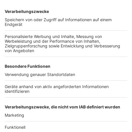
Themen, die angesprochen werden sollten: "Es ist
wichtig, Jugendliche zu befähigen, Grenzen zu setzen -
'Nein' sagen zu können. Gleichzeitig auch sagen, dass
Sex etwas tolles und schönes sein darf." In Sachen
Verhütung müsste sollte man kein Blatt vor den Mund
nehmen. Henchen: "Ich sage zum Beispiel: Es kann sein,
dass du schwanger wirst, wenn du Sex hast. Es kann
aber auch sein, dass du eine Krankheit übertragen
bekommst, außer man verhütet." Wenn es wirklich um
das berühmte erste Mal geht, sollten Kinder sich
trauen, die Eltern alles zu fragen, wenn im Vorfeld
schon eine gute, offene Gesprächsgrundlage
geschaffen worden ist.
Autoren: Nina Tenhaef & Joachim Schultheis
Anzeige