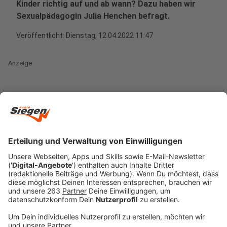
Kinder richtig auf und ab wann? Dazu haben wir
Sexualpädagogin Julia Henchen befragt.
Veröffentlicht:
Dienstag, 12.04.2022 11:47
Anzeige
Aufklärung bei Kleinkindern - ab wann macht
es Sinn?
Anzeige
Die
Sexualpädagogin Julia Henchen
erklärt, dass aus
ihrer Sicht eigentlich von Geburt an offen mit dem
Thema "Körper, Beziehung und Bindung umgegangen"
werden sollte. Es sollte ein Teil des Alltages sein.
Sollte das alles denn wahrheitsgetreu erklärt werden