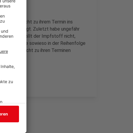
enschen nicht zu ihrem Termin ins
rage bestätigt. Zuletzt habe ungefähr
 Kreis verfällt der Impfstoff nicht,
 Menschen, die sowieso in der Reihenfolge
dass Leute nicht zu ihren Terminen