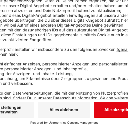
Anzeige
Auch in Siegen-Wittgenstein kommen immer wieder M
Impfzentrum. Das hat der Kreis auf Radio Siegen-Anf
jeder Zehnte seinen Termin nicht wahrgenommen. Laut
sondern für solche Fälle gibt es eine Warteliste mit
dran wären. Es passiere aber schon wieder seltener, 
kommen.
Anzeige