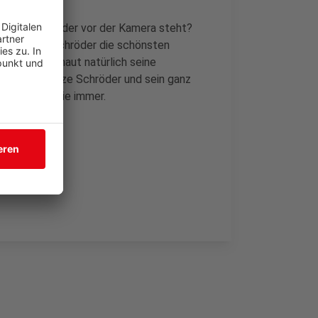
f der Bühne oder vor der Kamera steht?
rzählt Atze Schröder die schönsten
dnisse und haut natürlich seine
und lieben. Atze Schröder und sein ganz
, so lustig wie immer.