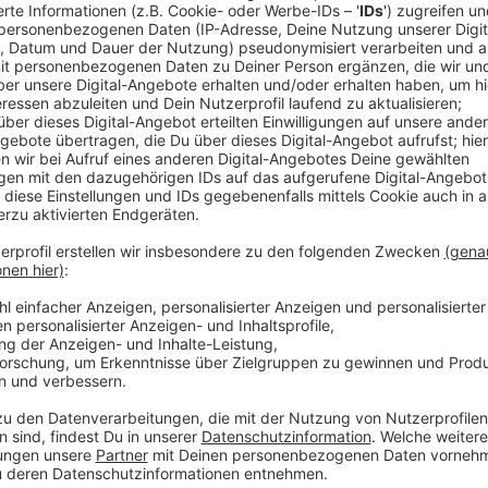
Anzeige
Auszug aus der neuen Folge seines Podcas
Anzeige
ATZE - Wat ne Woche - "Kater auf der Bühne"
Anzeige
Atze Schröder - "Wat ne Woche" - Der Podc
Anzeige