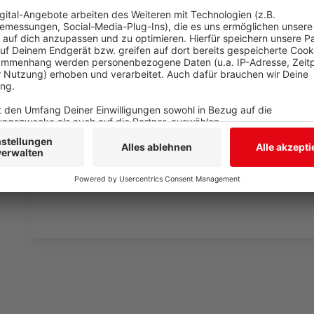
Was macht der Künstler eigentlich, wenn er nicht au
Hier erfahren wir es. Im Podcast "
Wat ne Woche
" e
Geschichten, die lustigsten Anekdoten, intime Gestän
Lieblingspromis in die Pfanne, so wie wir ihn kennen 
persönlicher Wochenrückblick - so privat wie noch nie
Anzeige
Anzeige