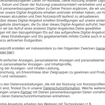
Teil 1:
Anzeige
Radio Siegen
Armdrücken Teil 1
Anzeige
Teil 2:
Anzeige