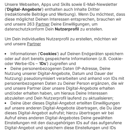
Veröffentlicht:
Freitag, 22.05.2020 12:49
Anzeige
Ariana Grande und Justin Bieber. Zwei der
erfolgreichsten Musiker der vergangenen Dekade
haben sich aufgrund der Corona-Pandemie zusammen
getan und den Song "Stuck With U" produziert. Die
riesige Reichweite nutzen beide dabei, alle Erlöse an
"First Responders Children's Foundation" zu spenden.
Dabei geht es um eine Organisation, die Kinder von
Eltern aus systemrelevanten Berufen Stipendien oder
Zuschüsse für die Bildung finanziert. Eine absolut tolle
Sache, die auch wir mit dem Teilen des Songs
unterstützen möchten.
Anzeige