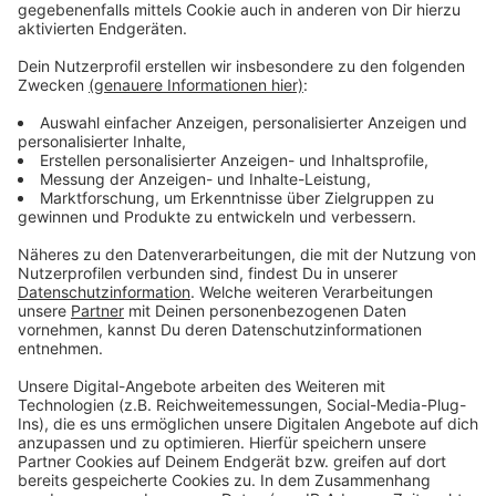
Wir benötigen Ihre
Zustimmung, um den YouTube
Video-Service zu laden!
Wir verwenden einen Service eines
Drittanbieters, um Videoinhalte
einzubetten. Dieser Service kann
Daten zu Ihren Aktivitäten
sammeln. Bitte lesen Sie die
Details durch und stimmen Sie der
Nutzung des Service zu, um dieses
Video anzusehen.
Mehr Informationen
Ariana Grande feat. Justin Bieber - Stuck With U
(Official Video)
Akzeptieren
Anzeige
powered by
Usercentrics Consent