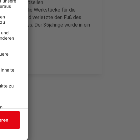
n ein mit Drahtseilen
wollte, um die Werkstücke für die
r schlug um und verletzte den Fuß des
l des Mannes. Der 35jährige wurde in ein