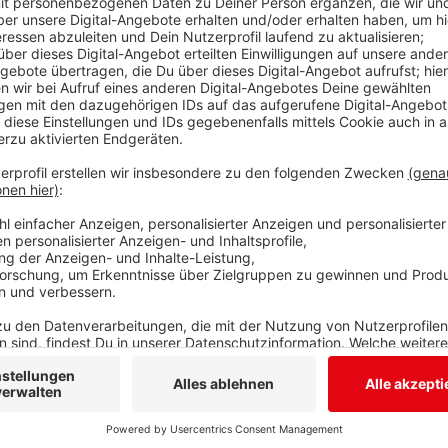
mitgeteilt hat, ereignete sich der Unfall, als der Man
zusammengehaltenes Paket mit Stahlträgern öffnen 
Reinigungsbeize vorzubereiten. Einer der Stahlträge
Arbeiters. Zudem steckte ein Bolzen im Unterschenke
Krankenhaus eingeliefert.
Anzeige