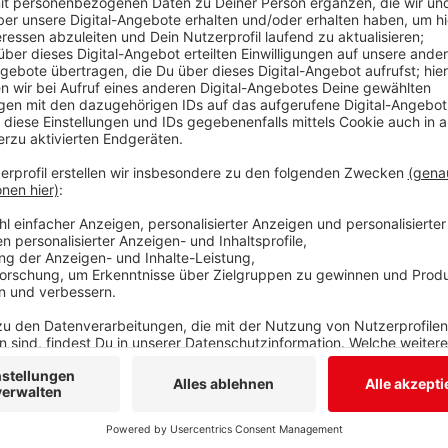
nichtöffentliche Beratungen in den politischen Gre
Fakultäten in die Innenstadt umziehen – in den Ber
Auf dem Hallenbad-Grundstück ist ein Neubau für die 
geplant. Das Stadtbad am Löhrtor soll aufgegeben w
des dortigen Hallenbads beabsichtigt.
Anzeige