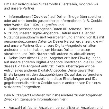
Ein großes Gemüsefeld ohne Zusätze: Dafür hat
Andrea Junk jetzt die Urkunde des Siegener Bundes
für Umwelt und Naturschutz bekommen. Das Feld ist
3600 Quadratmeter groß, liegt in Krombach und wird
von ihr seit über 15 Jahren rein ökologisch betrieben.
Dabei verzichtet sie auf Kunstdünger, Pestizide oder
manuelle Wässerung. Im Angebot stehen trotzdem
alle denkbaren Gemüsesorten. Die Umwelturkunde
wird seit über 30 Jahren vergeben. Sie soll vor allem
Projekte ehren, die sonst unter Ausschluss der
Öffentlichkeit zum Naturschutz beitragen.
Anzeige
Anzeige