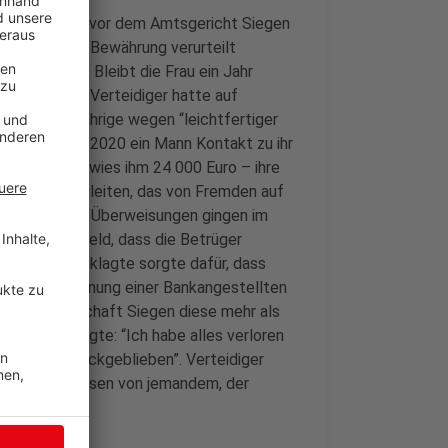
am Donnerstag vor dem Amtsgericht Siegen
Geldstrafe auf Bewährung verurteilt
te verwarnt. Bleibt die Frau ein Jahr
 erlassen. Ihr Verteidiger hatte auf
atte die 41jährige wegen “leichtfertiger
hatte im Mai 2020 ein Mann Kontakt zu ihr
ie Frau überwies ihm 24 000 Euro – ihre
Geld weiterzuleiten, das von Fremden auf
s. In mehreren Überweisungen gingen im
 ihr ein – Geld, dass die Betrüger
. Die Angeklagte sorgte dafür, dass
rückliche Warnung einer Bankangestellten
Staatsanwaltschaft Siegen diese mehr als
e die Angeklagte: “Ich habe alles verloren
lschaden zurückgeblieben”. Verteidiger
inwickeln lassen von jemandem, der