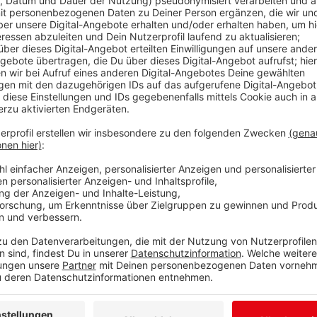
“Wer ist Opfer? Wer ist Täter?” - diese Frage war 
schwierig zu klären. Eine 41jährige Frau ist zu einer 
worden. Richterin Dr. Hanne Grüttner hat die Angeklag
straffrei, wird ihre Geldstrafe in Höhe von 3 500 Euro
Freispruch plädiert. Die Staatsanwaltschaft Siegen h
Geldwäsche” angeklagt. Über ein soziales Netzwerk 
aufgenommen und ihr die große Liebe vorgegaukelt. D
gesamten Ersparnisse. Als sie dann gebeten wurde, 
ihr Konto überwiesen werden sollte, tat sie auch da
September und Oktober 2020 mehr als 50 000 Euro bei
anderen “Love-Scamming”-Opfern abgenommen hatten
dieses Geld in Bitcoin umgewandelt wurde. Die ausd
schlug die verliebte Frau in den Wind. Nun wird die 
50 000 Euro bei ihr einziehen. Im “letzten Wort” sagt
und bin mit einem emotionalen und finanziellen Tota
Jens Kemper fasste es so zusammen: “Sie hat sich e
professionell einwickelt”.