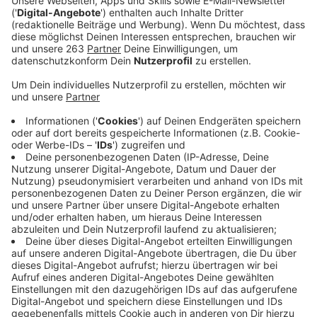
Veröffentlicht:
Freitag, 20.05.2022 05:37
Anzeige
Das 9-Euro-Monatsticket ist Teil des Energie-
Entlastungspakets der Bundesregierung und soll
jeweils von Juni bis August gültig sein. Das gilt auch
für diejenigen, die bereits eines der teureren Monats-
Abos haben. Das hat VWS-Pressesprecher Stephan
Boch gegenüber
Radio Siegen
klargestellt. Wer sein
Abo per Lastschrift bezahlt, braucht demnach nichts
zu machen. Die VWS stellen den einzuziehenden
Betrag automatisch auf neun Euro um. Wer hingegen
einen Dauerauftrag eingerichtet hat, sollte diesen
ändern. Das Ticket gilt für den gesamten öffentlichen
Nahverkehr, also für S-Bahnen, U-Bahnen, Busse und
Regionalzüge. Es gilt nicht im Fernverkehr oder bei