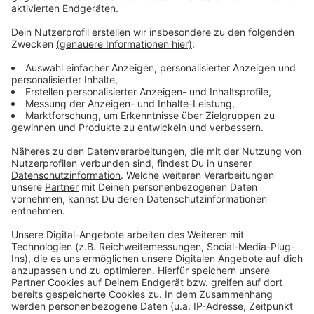
privaten Fernbusanbietern. In Siegen-Wittgenstein
bekommt ihr das Ticket in allen VWS-Verkaufsstellen
sowie in allen Bussen vorne beim Busfahrer.
Die VWS in Siegen knüpfen Hoffnungen an das Ticket,
so Boch im Gespräch mit
Radio Siegen
. Es gehe darum,
den Bus-Verkehr ins Bewusstsein der Menschen zu
rücken und die durch Corona verloren gegangenen
Kunden zurückzugewinnen. Die neun Euro seien ein
Anreiz, den Busverkehr einfach mal zu testen. An die
von der Bundesregierung erhoffte Verkehrswende
glauben die VWS aber noch nicht. Dafür brauche es
langfristige Regelungen und nicht nur drei Monate im
Sommer.
Anzeige