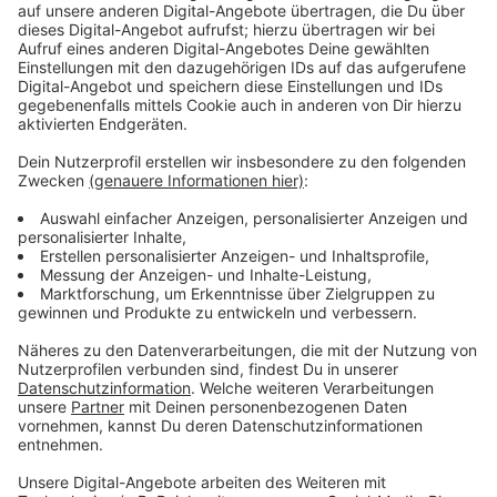
ihres Lebens. Die Songs ihres zehnten Studioalbums
sind eine Kollektion von Liedern, welche mitten in der
Nacht geschrieben und aufgenommen worden sein
sollen. Songs, welche eine Reise durch schöne und
schreckliche Träume, Ängste und Sorgen zeigen. Ihr
Ziel ist es gewesen, den Moment des "Nachts wach
Liegens" in Musik zu verpacken und so mit ihren Fans
zu teilen. Taylor verpackt die schlaflosen Situationen
und Momente ihres Lebens auf 13 neuen Songs und
lädt ihre Fans ein daran Teil zu haben, quasi wie einer
der Songs betitelt sein könnte: "Meet Me At
Midnight".
Anzeige
Anzeige