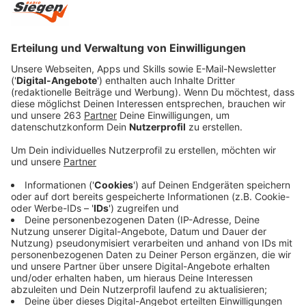
Anzeige
Nach dem Release von "Red (Taylor’s Version)"
veröffentlicht Taylor Swift mit "Midnights" ihr zehntes
Studioalbum und sorgt damit mal wieder für einen
kompletten Ansturm auf die Märkte. Teilweise sogar
wurde Spotify, einer der größten
Musikstreamindienste überhaupt, von ihren Fans in den
USA lahmgelegt. Alle wollten sich ihr neues Album
anhören.
Der von Fans und Kritikern hoch gelobte Re-Release
ihres Albums "Red" und der dazugehörige Kurzfilm zu
"All Too Well" zeigte Taylor in einer Phase, geprägt von
Herzschmerz.
Auf "Midnights" betont die Pop-Ikone eine neue Seite