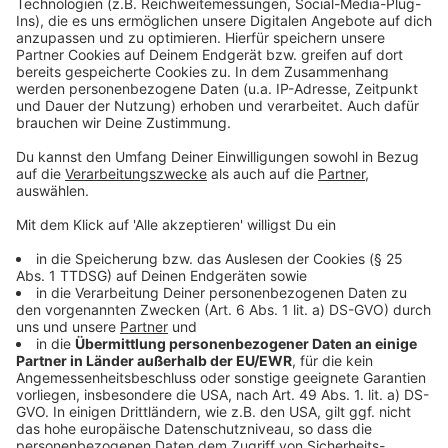
Wir benötigen Ihre
Zustimmung, um den YouTube
Video-Service zu laden!
Wir verwenden einen Service eines
Drittanbieters, um Videoinhalte
einzubetten. Dieser Service kann
Daten zu Ihren Aktivitäten
sammeln. Bitte lesen Sie die
Details durch und stimmen Sie der
Nutzung des Service zu, um dieses
Video anzusehen.
Mehr Informationen
Einer der neuen Songs, der die Charts stürmen kann:
Taylor Swifts "Anti Hero" vom neuen Album Midnights.
Akzeptieren
Anzeige
powered by
Usercentrics Consent
Management Platform