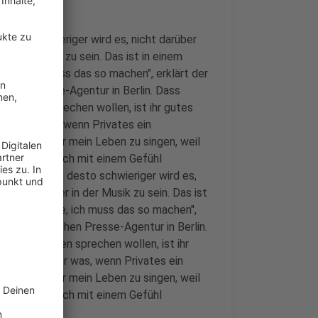
 desto schwieriger wird es, nicht darüber
in der Musik zu sein. Das ist in einem
aube, ich muss das so machen", erklärt der
schen Presse-Agentur in Berlin. Dass
ivatleben sprechen wollen, ist ihr gutes
st. Aber was, wenn Privates ein
ich, nicht über mein Leben zu singen, weil
Es muss für mich mit einem Gefühl
 Musik mache, desto schwieriger wird es,
 noch offener in der Musik zu sein. Das ist
ber ich glaube, ich muss das so machen",
ew der Deutschen Presse-Agentur in Berlin.
hr Privatleben sprechen wollen, ist ihr
re Kunst. Aber was, wenn Privates ein
ich, nicht über mein Leben zu singen, weil
Es muss für mich mit einem Gefühl