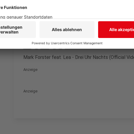
einzubetten. Dieser Servi
Ihren Aktivitäten sammeln.
die Details durch und s
Nutzung des Service zu, 
anzusehen
Mehr Informati
Mark Forster feat. Lea - Drei Uhr Nachts (Official Vid
Akzeptieren
Anzeige
powered by
Usercentrics Co
Platform
Anzeige