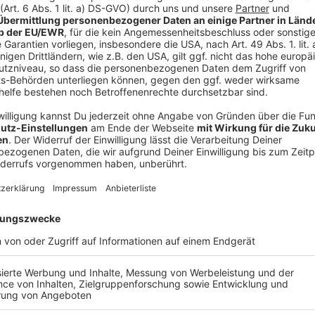
Neben all den persönlich-romantischen Liedern enthä
wieder den Gute-Laune-Pop, für den Forster seit Jahr
okay" oder "Drei Uhr nachts" laufen seit Monaten im
Potenzial. Darüber hinaus ist zu spüren, wie sehr de
Orchester mag. "Wenn eine Masse von Leuten versuc
erwischen, ist das für mich magisch." Zumindest über
öffentlich.
Anzeige
Wir benötigen Ihre Z
den YouTube Video
laden!
Wir verwenden einen S
Drittanbieters, um V