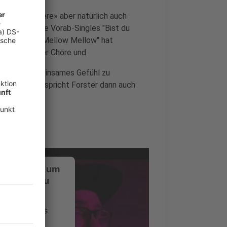
lt «Musketiere» aber natürlich auch
en steht. Die Vorab-Singles "Bist du
 Radio, auch "Mellow Mellow" hat
r Songschreiber Chöre und
ht, ein gemeinsames Gefühl zu
 diese Liebe spricht Forster dann auch
ustimmung, um
-Service zu
ervice eines
ideoinhalte