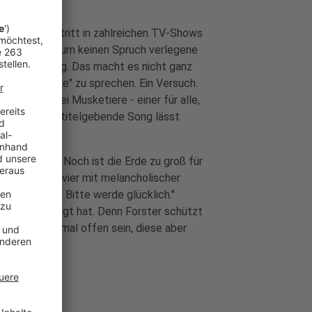
 im Geschäft, tritt in zahlreichen TV-Shows
us. Der sonst um keinen Spruch verlegene
leben wortkarg. Das macht es nicht ganz
um "Musketiere" zu sprechen. Ein Versuch.
ierbar. Die drei Musketiere - einer für alle,
 Familie? Der titelgebende Song lässt
 so für dich. Noch ist die Erde zu groß für
Forster am Klavier mit melancholischer
d Rücksicht. Bitte werde glücklich."
 Ballade bewegt hat. Denn Forster schützt
n Texten maximal offen sein, diese aber