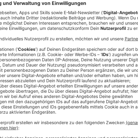
Berlin (dpa) - Mark Forster ist seit fast zehn Jahren
auf und bringt jetzt bereits sein fünftes Album hera
Musiker gibt sich einzig bei Fragen zu seinem Privat
einfach, mit Forster über sein sehr persönliches Alb
Schon der Albumtitel ist in vielerlei Hinsicht interpret
alle für einen. Die engsten Freunde? Oder eine junge
eigentlich keinen Zweifel zu.
"So schwerelos wie du bist. Ich hoffe, das bleibt auch
dich. Doch nicht für den, der du einmal wirst", singt 
Stimme. Und weiter: "Du und wir. Musketiere. Liebe un
Öffentlich sagt der Songwriter nicht, was ihn zu der
sein Privatleben wie ein Musketier. Er wolle in seine
nicht öffentlich diskutieren. Ein Balanceakt.
Anzeige