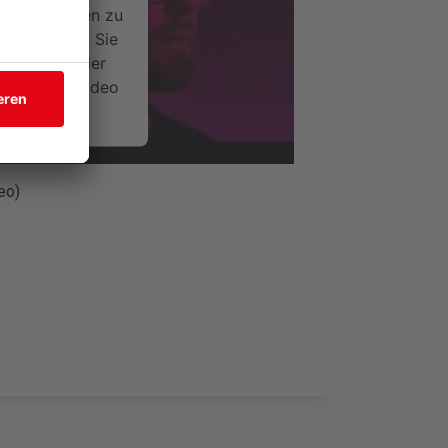
ce kann Daten zu
 Bitte lesen Sie
timmen Sie der
um dieses Video
.
onen
eo)
nsent Management