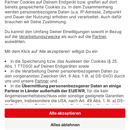
sammeln. Bitte lesen Sie die
Details durch und stimmen Sie der
Nutzung des Service zu, um dieses
Video anzusehen.
Mehr Informationen
Justin Bieber - Hold On (Official Video)
Akzeptieren
Anzeige
powered by
Usercentrics Consent
Management Platform
Anzeige
Anzeige