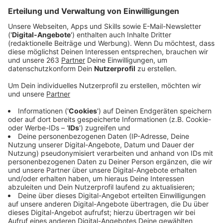
Anzeige
Mit mittlerweile vier ausgekoppelten Singles hat
Justin Bieber seine Millionenschar an Fans in den
vergangenen Monaten über Wasser gehalten, doch
"Justice" ist nun veröffentlicht.
Anzeige
"Mein Ziel bei diesem Album ist es, Musik zu machen,
die Trost spendet. Ich möchte Songs machen, mit
denen sich die Leute identifizieren können und mit
denen sie sich weniger allein fühlen", hat Bieber im
Vorfeld erklärt und damit seine Vorstellungen und
Visionen für "Justice" Ausdruck verliehen. Auf der
Platte des Superstars sind wenig überraschend einige
Hochkaräter dabei - unter anderem Chance The