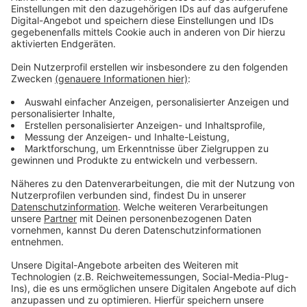
Rapper, Kid Laroi und Khalid.
"Justice" könnt ihr euch hier in voller Länge anhören.
Anzeige
Anzeige
Wir benötigen Ihre
Zustimmung, um den YouTube
Video-Service zu laden!
Wir verwenden einen Service eines
Drittanbieters, um Videoinhalte
einzubetten. Dieser Service kann
Daten zu Ihren Aktivitäten