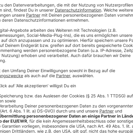
Das neue Album von Imagine Dragons zum
Anzeige
Anzeige
Die Single "Eyes Closed" von Imagine Drago
Anzeige
Wir benötigen Ihre Z
den YouTube Video
laden!
Wir verwenden einen S