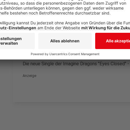
Drittanbieters, um V
einzubetten. Dieser Servi
Ihren Aktivitäten sammeln.
die Details durch und s
Nutzung des Service zu, 
anzusehen
Mehr Informati
Die neue Single der Imagine Dragons "Eyes Closed" -
Akzeptieren
Anzeige
powered by
Usercentrics Co
Platform