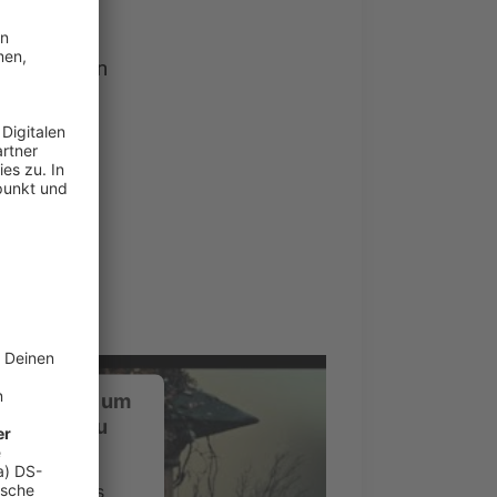
 Durchhören
ns
ustimmung, um
-Service zu
ervice eines