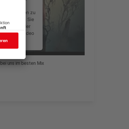
ideoinhalte
ce kann Daten zu
 Bitte lesen Sie
timmen Sie der
um dieses Video
.
onen
 bei uns im besten Mix
nsent Management