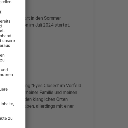
album zum Start in den Sommer
en, die schon im Juli 2024 startet.
um neuen Song "Eyes Closed" im Vorfeld
nd Zeit mit meiner Familie und meinen
erlangen, zu den klanglichen Orten
e bereitet haben, allerdings mit einer