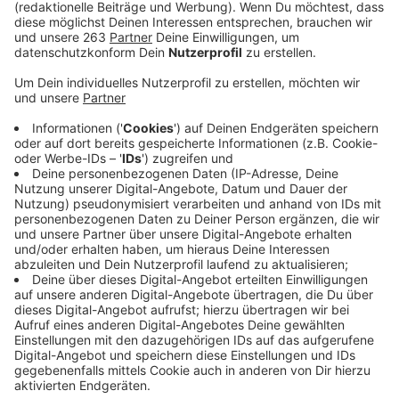
"1000 Gute Gründe" ist einfach eine unfassbar positive
Nummer. "Oft wissen wir erst, was wir an unseren
Partnern hatten, wenn wir uns von ihnen getrennt
haben.", sagt Adel Tawil im Interview mit uns. "Das
wollte ich umdrehen, ins Positive. Für jede Macke, für
jede Eigenheit liebe ich dich." Wir lieben diese Nummer.
Deswegen ist sie neu im besten Mix.
Anzeige
Wir benötigen Ihre
Zustimmung, um den YouTube
Video-Service zu laden!
Wir verwenden einen Service eines
Drittanbieters, um Videoinhalte