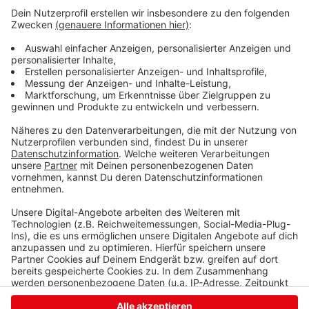
einzubetten. Dieser Service kann
Daten zu Ihren Aktivitäten
sammeln. Bitte lesen Sie die
Details durch und stimmen Sie der
Nutzung des Service zu, um dieses
Video anzusehen.
Mehr Informationen
Adel Tawil "1000 gute Gründe" (Official Music Video)
Akzeptieren
Anzeige
powered by
Usercentrics Consent
Management Platform
Anzeige