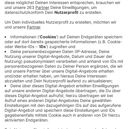
Anzeige
Morgen befasst sich der Petitionsausschuss des
Düsseldorfer Landtags mit dem Fall des von der
Abschiebung bedrohten Robert Muradyan aus Bad
Berleburg. Der Armenier sitzt in Abschiebehaft,
nachdem er am Freitag in der Ausländerbehörde des
Kreises Siegen-Wittgenstein festgenommen worden
war. Die SPD-Bundestagsabgeordnete Luiza Licina-
Bode hofft auf eine ähnliche Regelung wie im Fall der
Familie Muradi aus Aue. Sie schlägt vor, dass die
Ausländerbehörde und das NRW-Innenministerium von
der so genannten „Vorgriffsregelung“ Gebrauch
machen. Damit könnte die Abschiebung von
integrierten Geflüchteten aufgeschoben werden, bis
die von der Ampelkoalition angekündigten Änderungen
beim Bleiberecht in geltendes Recht umgesetzt sind.