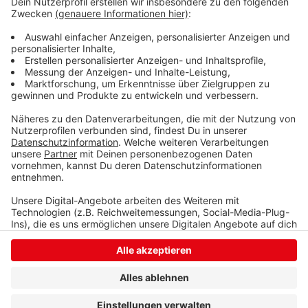
„Hier haben die Ausländerbehörden einen
Ermessensspielraum“, sagt Licina-Bode. „Einige
Bundesländer haben dies bereits so umgesetzt, NRW
und Innenminister Herbert Reul halten aber leider an
der Abschiebepraxis fest.“
Anzeige
Anzeige
Anzeige
Anzeige