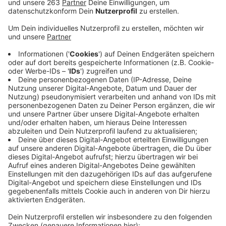
Die Ortsmitte von Neunkirchen wird ihr Gesicht in den
kommenden Jahren vollkommen verändern. Auf dem
rund 7500 Quadratmeter großen Bereich zwischen
Rathaus und REWE entsteht ein ganz neues Zentrum.
Dafür werden alte Gebäude abgerissen und neue
Wohn- und Geschäftshäuser gebaut. Grün- und
Parkflächen sowie Gastronomie wird es ebenfalls
geben. An den Planungen hatten sich viele
Neunkirchener beteiligt und Ideen eingebracht. Man
wolle auch in der Zukunft ein breites
Einzelhandelsangebot vor Ort sicherstellen, so
Bürgermeister Dr. Bernhard Baumann gegenüber Radio
Siegen. Der offizielle Startschuss für die
Umgestaltung fällt heute um 16 Uhr, dann beginnt auf
dem Rathausplatz die Abrissparty. Es gibt u.a. Musik,
Aktivitäten für Familien und eine Friedensaktion für die
Ukraine. Um 18 Uhr wird auch NRW-Heimatministerin
Ina Scharrenbach zu Gast sein.