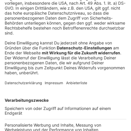
Hamburg am 21. April, Bremen und Sachsen am 22.
April - und NRW erst am 12. Mai, sagte sie.
Anzeige
Opposition
Anzeige
SPD und Grüne sehen zahlreiche Fragen zu Hygiene-
Standards und der Organisation von Lehrkräften,
Räumen, Sicherheitsabständen und dem
Schulbusbetrieb unbeantwortet. "Der
Infektionsschutz ist nicht gesichert", sagte die
Grünen-Abgeordnete Beer. "Das ist fahrlässig, was Sie
vorgelegt haben." SPD-Fraktionsvize Jochen Ott
sagte: "Das war eine Verkündigung mit vielen offenen
Fragen." Gebauer habe die Unsicherheit erhöht. Der