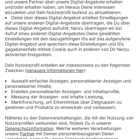
Prüfungs- und Einstellungsverfahren für angehende
Lehrer sollen so angepasst werden, "dass für die
Betroffenen nach Möglichkeit keine Nachteile für ihr
berufliches Fortkommen aus der Corona-Krise
entstehen".
Anzeige
Heinsberg
Anzeige
In den sieben Gymnasien und vier Gesamtschulen des
anfangs am stärksten vom Coronavirus betroffenen
Kreises Heinsberg fehle den Schülern besonders viel
Unterricht, stellte die Ministerin fest. Hier seien die
Schulen bereits unmittelbar nach Karneval
geschlossen worden - knapp drei Wochen vor der