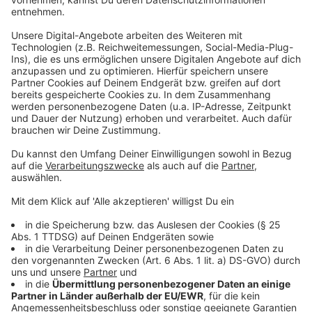
landesweiten Maßnahme. Deshalb solle es hier
"individuelle Lösungen" geben mit späteren Fristen für
Klausuren und Ausnahme-Prüfungszulassungen "unter
Vorbehalt".
Anzeige
Ländervergleich
Anzeige
NRW habe für die Verständigung auf ein bundesweit
einheitliches Vorgehen im Schulbereich «eine
ausschlaggebende und auch eine einigende Rolle
gespielt», versicherte Gebauer. Den Vorwurf der SPD-
Opposition, dass NRW ausschere, wies sie zurück.
Berlin und Brandenburg starteten bereits am 20. April
mit ihren Abiturprüfungen, Schleswig-Holstein und