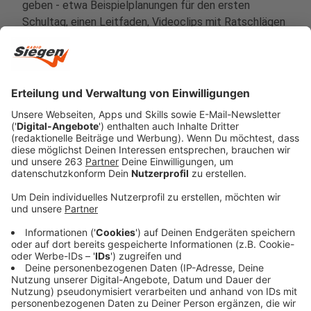
geben - etwa Beispielplanungen für den ersten
Schultag, einen Leitfaden, Videoclips mit Ratschlägen
von Schulpsychologen sowie "Tipps, um sicher, stark
und gesund durchs Abitur zu kommen". Derzeit sind
nach Angaben der Ministerin 364 Schulpsychologen in
NRW im Dienst.
Anzeige
Lehrer
Anzeige
"Unterricht erteilen soll nur, wer nicht zu einer
definierten Risikogruppe gehört", unterstrich Gebauer.
Dazu zählten vor allem ältere und vorerkrankte
Lehrkräfte. Die genaue Definition werde in den
kommenden Tagen bundesweit einheitlich erarbeitet.