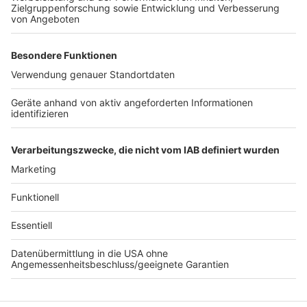
AfD-Abgeordnete Helmut Seifen zeigte sich von den
"tiefgründigen Überlegungen" der Regierung dagegen
weitestgehend überzeugt. Der ehemalige
Gymnasialdirektor warf der SPD vor, sie habe sich
schlicht von einigen wenigen Schülern, die keine
Prüfungen machen wollten, "auf den Kriegspfad"
schicken lassen.
(dpa)
Anzeige
Anzeige