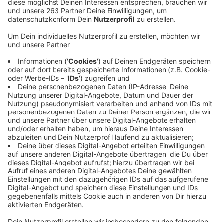
anderem Lehrer, Erzieher und Mitarbeiter aus
Altenheimen freuen.
Veröffentlicht:
Donnerstag, 15.04.2021 18:40
Anzeige
Der Kreis Siegen-Wittgenstein hat kurzfristig 700
zusätzliche Impfdosen Biontech-Pfizer vom Land
NRW erhalten. Das hat der Pressesprecher des
Kreises Thorsten Manges im Gespräch mit Radio
Siegen bestätigt. Die sind direkt vom Kreis verplant
worden. Über einen spontanen Impftermin im
Impfzentrum in Eiserfeld konnten sich heute unter
anderem Lehrer, Erzieher und Mitarbeiter aus
Altenheimen freuen. Insgesamt werden damit heute
1.800 Menschen geimpft. Viel mehr könne das
Impfzentrum an einem Tag nicht leisten, so Manges.