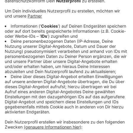
Anzeige
Beim diesjährigen Krombacher Freizeit Cup ist eine
Spendensumme von 6.400 Euro zusammengekommen.
Im Rahmen der Siegesfeier ist dieser Betrag von
einem Siegener Unternehmen auf insgesamt 10.000
Euro aufgerundet worden. Dieser Betrag ist an die
Elterninitiative krebskranker Kinder übergeben worden.
Der 34. Krombacher Freizeit Cup war am 18. und 19.
Januar in den beiden Sporthallen auf dem Siegener
Giersberg ausgetragen worden. 50 Teams waren
angetreten. Organisiert wird der Krombacher Freizeit
Cup von der TM Fußballfreunde Weidenau.
Anzeige