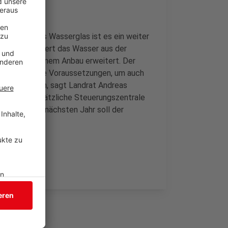
anne oder ins Wasserglas ist es ein weiter
efenbach filtert das Wasser aus der
andort mit einem Anbau erweitert. Der
chaffen wir die Voraussetzungen, um auch
fern zu können, sagt Landrat Andreas
auch eine zusätzliche Steuerungszentrale
 werden. Im nächsten Jahr soll der