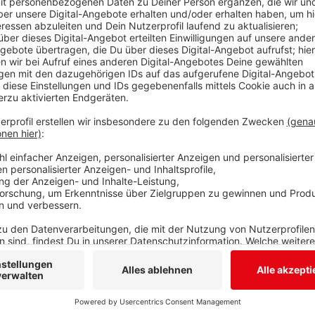
Anzeige
Von der Obernautalsperre bis in die heimische Badew
weg. Die Trinkwasseraufbereitungsanlage in Dreis-Ti
Obernautalsperre und dem Siegtal. Jetzt wird der St
Kreis investiert 3,9 Millionen Euro. Mit dem Anbau s
in Zukunft die bestmögliche Trinkwasserqualität lie
Müller. Neben einem neuen Labor soll in dem Anbau 
für alle Anlagen des Wasserverbandes untergebracht
Neubau fertig sein.
Anzeige