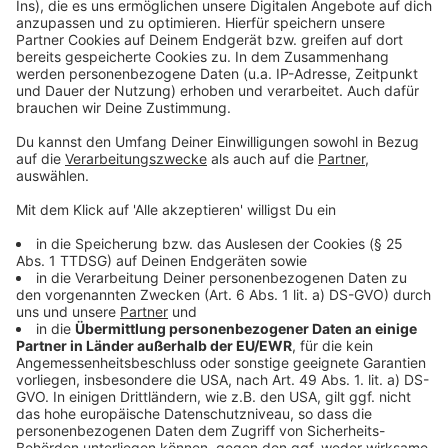
*Hinweis: Die Impfungen von Betriebs- und
Privatärzten sind nicht enthalten. Diese
Impfmeldungen liegen ausschließlich dem Robert-
Koch-Institut vor und werden nur auf Länderebene
veröffentlicht.
Mutationen
Bisher wurde bei 3.273 positiven Testergebnissen aus
dem Kreisgebiet die Alpha-Mutation, bei einer Person
die Beta-Mutation, bei 19 weiteren Personen die
Gamma-Mutation und bei 249 Personen die Delta-
Mutation nachgewiesen.
Anzeige