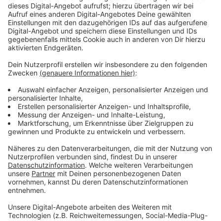
Siegen-Wittgenstein mit dem Coronavirus infiziert,
11.638 sind wieder genesen, 179 verstorben. Aktuell
infiziert sind 164 Personen. Derzeit müssen fünf
Personen aus Siegen-Wittgenstein im Krankenhaus
behandelt werden, keine davon intensivpflichtig.
Die aktuelle
7-Tages-Inzidenz
für den Kreis Siegen-
Wittgenstein liegt laut RKI bei
36,5
(Stand:
12.08.21/00:00).
Der
Kreis Siegen-Wittgenstein
und
das
Land Nordrhein-Westfalen
befinden sich in
der
Inzidenzstufe „1“
.
Impfbericht
In Siegen-Wittgenstein wurden laut KVWL
mindestens
179.003 (64,98 %) Erst-
und
143.866
(52,22 %) Zweitimpfungen
verabreicht. Insgesamt
sind mindestens
161.185 (58,51 %)
Personen
vollständig geimpft (Stand: 12.08.21/00:00).*