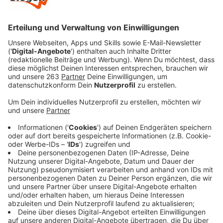
Veröffentlicht:
Donnerstag, 12.08.2021 12:37
Anzeige
Dem Kreisgesundheitsamt wurden gestern 33 neue
Coronafälle gemeldet. Außerdem konnten sieben
Personen als genesen aus der Überwachung des
Kreisgesundheitsamtes entlassen werden.
Von den
neuinfizierten Personen hatten fünf Kontakt zu einem
bereits bekannten Covid-19-Fall. Bei zehn Personen
wurde ein positiver Schnelltest durch einen PCR-Test
bestätigt. 16 Personen
wurden mit Symptomen vom
Hausarzt positiv getestet, eine bei Aufnahme in ein
Krankenhaus bzw. in eine weitere Einrichtung, eine
weitere nach ihrer Rückkehr von einer Reise. Derzeit
befinden sich im Kreis Siegen-Wittgenstein 567
Personen in häuslicher Quarantäne. Seit Beginn der
Pandemie haben sich insgesamt 11.981 Personen aus