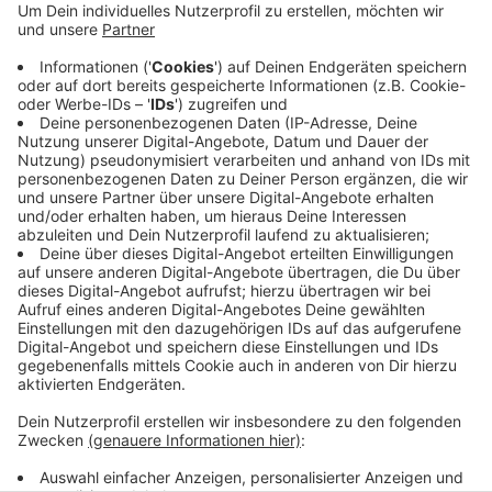
neuen Entwicklungen und Vorgaben durch die Corona-
Pandemie haben sich die Veranstalter aber bereits
jetzt zu einer Absage des Markts entschieden. „Ein
Fest dieser Größenordnung sei aktuell nicht denkbar
und auch nicht realisierbar“, so die
Veranstaltergemeinschaft. Die Premiere der
„Dörfergasse“, bei der regionale Spezialitäten der
Heimatvereine angeboten werden sollten, wird auf den
nächsten Wollmarkt verschoben.
Anzeige
Anzeige