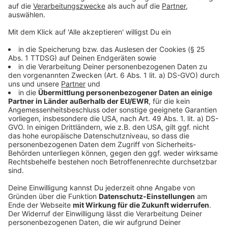
ein Leben retten:
Die DKMS setzt sich mit der Person in Verbindung
und klärt: "Kannst du gerade spenden?"
"Möchtest du überhaupt spenden?"
Es wird mit einer Blutprobe kontrolliert: "Bist du
wirklich der perfekte Spender?"
Man spendet - in 80% der Fällen über ein
Verfahren, das wie eine Blutspende funktioniert
Der genetische Zwilling bekommt deine
Stammzellen über eine Art Bluttransfusion.
Die Chance, einem Menschen das Leben zu
schenken, ist real.
Anzeige