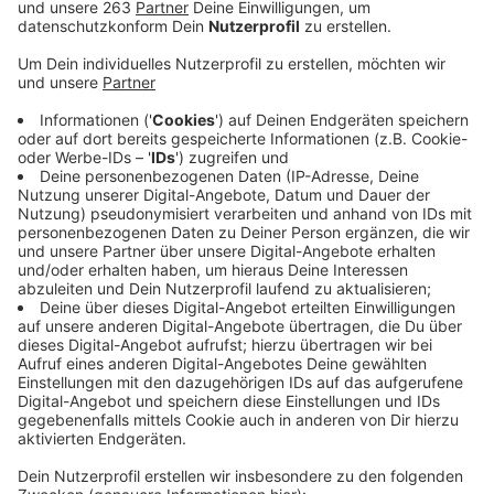
Die Registrierung erfolgt in diesen Schritten:
Das Registrierungskit bei der
DKMS online
bestellen
Das Set ist kostenlos, eine Spende ist aber
natürlich möglich
Man muss hier einige Fragen beantworten. Zum
Beispiel: "Wie alt bist du?" "Hast du einen festen
Wohnsitz in Deutschland?"
Mit dem enthaltenen Wattestäbchen einen
Wangenabstrich machen, einpacken und an die
DKMS zurückschicken
Die Gewebemerkmale werden in einem Fachlabor
bestimmt
Das ist aufwendig und es dauert einige Wochen,
bis die Ergebnisse vorliegen
Man ist jetzt potentieller Spender und in der