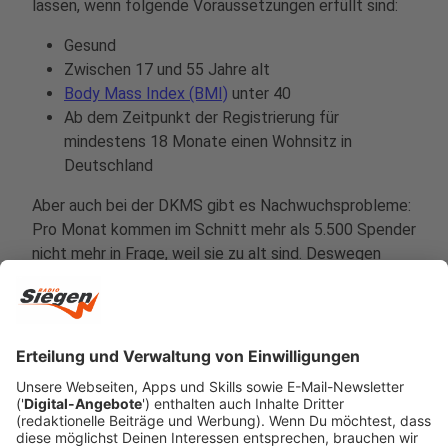
lassen, wenn folgende Voraussetzungen erfüllt sind:
Gesund
Zwischen 17 und 55 Jahre alt
Body Mass Index (BMI)
unter 40
Ab dem Zeitpunkt der Registrierung für
mindestens 18 Monate einen Wohnsitz in
Deutschland
Aber auch bei der DKMS gibt es Nachwuchsprobleme:
Pro Monat kommen im Schnitt mehr als 5.500 Spender
nicht mehr in Frage, weil sie zu alt sind. Deswegen
sollten sich besonders junge Menschen registrieren
lassen.
Anzeige
Wie kann ich mich registrieren?
Anzeige