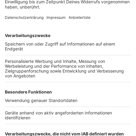
Ich habe gespendet - kann ich Kontakt zu
meinem Zwilling aufnehmen?
Anzeige
Die Spende erfolgt erst einmal anonym. Der Patient
weiß nicht, dass man ihm seine Stammzellen
gespendet hast. Ein jeder persönlich weiß aber auch
vorerst nicht, wem gespendet wurde
Es kommt noch auf das jeweilige Land an. Überall
muss mindestens zwei Jahre gewartet werden, bis
man sich kennenlernen darf. In einigen Ländern ist es
aber vorher schon möglich, per Brief oder E-Mail
Kontakt aufzunehmen. Ein Treffen ist dann möglich,
wenn die Länderregeln es zulassen und beide Parteien
einverstanden sind.
Autorin: Anouk van der Vliet