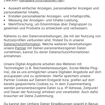
weltweiten Datenbank registriert.
Die Daten sind im Zentralen
Knochenmarkspender-Register in Ulm
gespeichert. Allerdings in pseudonymisierter
Form, also mit einer Buchstaben- oder
Zahlenkombi.
Weltweit kann jetzt geschaut werden, ob man ein
genetischer Zwilling für einen Patienten ist
Anzeige
Was, wenn ich ein genetischer Zwilling bin?
Anzeige
Wenn irgendwo auf der Welt jemand mit der eigenen
Spende gerettet werden kann, ist das ein großer
Glücksfall. Dann hat man in fünf Schritten die Chance,