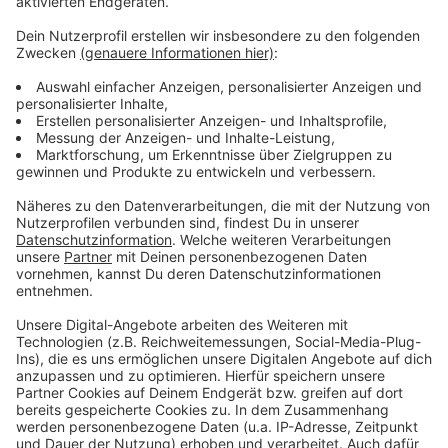
Eine WM im Advent - oder anders gesagt: Morgens ein
Türchen aufmachen und später ein Törchen
draufmachen. Die WM in Katar ist die absurdeste aller
Zeiten und es fährt auch gefühlt nur hin, wer unbedingt
hinfahren muss. Einige unserer größten WM- und
Fußball-Helden gucken sich das Ganze mit uns aus der
Ferne an und haben eine eigene Chatgruppe
gegründet. Sie trägt den Namen "Drei Ecken, ein Elfer".
Jogi Löw, Lothar Matthäus, Mario Basler, Oliver Kahn
und viele mehr geben täglich ihren Senf zur WM.
Anzeige