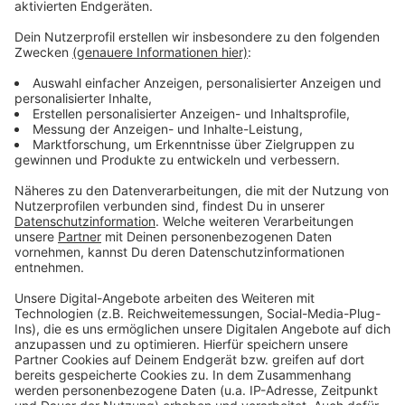
Anzeige
Eine WM im Advent - oder anders gesagt: Morgens ein
Türchen aufmachen und später ein Törchen
draufmachen. Die WM in Katar ist die absurdeste aller
Zeiten und es fährt auch gefühlt nur hin, wer unbedingt
hinfahren muss. Einige unserer größten WM- und
Fußball-Helden gucken sich das Ganze mit uns aus der
Ferne an und haben eine eigene Chatgruppe
gegründet. Sie trägt den Namen "Drei Ecken, ein Elfer".
Jogi Löw, Lothar Matthäus, Mario Basler, Oliver Kahn
und viele mehr geben täglich ihren Senf zur WM.
Anzeige