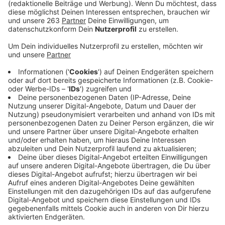
„Wandern für die Andern“ startet der Spendenlauf
um 13:00 Uhr an der katholischen "Heilig Kreuz-
Kirche" am Stockweg in Weidenau und führt über
Wanderwege oberhalb von Bürbach, Volnsberg und
Breitenbach bis nach Deuz; zurück geht es am
Windrad und an der Zinsequelle vorbei. Drei Routen
(5 km, 10 km und 15 km) sind ausgeschildert.
Veröffentlicht:
Sonntag, 03.04.2022 10:02
Anzeige
Ab 12:00 Uhr kann man sich im Gemeindehaus hinter
der "Heilig-Kreuz-Kirche" anmelden, um 13:00 Uhr ist
Abmarsch. Organisiert wird die Spendenwanderung
vom "Eine-Welt-Kreis" der katholischen
Pfarrei Heilige
Familie
. Beteiligt sind die Ortsgemeinden "St. Joseph",
"St. Marien Geisweid", "St. Marien Freudenberg", "Heilig