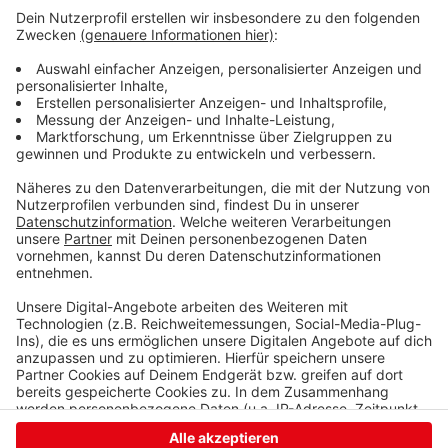
Kreuz" und "Namen Jesu". Auch die evangelischen
Gemeinden sind eingeladen. Wenn die Corona-Regeln
es zulassen, wird es vor dem Abmarsch etwas zu
essen geben und später gibt es Kuchen. Die
Wanderung als Spendenaktivität steht auch unter dem
Wort: "So
geht
Solidarität". Das Geld soll in diesem
Jahr an ein landwirtschaftliches Entwicklungsprojekt
im Kongo und an Bedürftige in Osteuropa gehen.
Anzeige
Anzeige
Anzeige