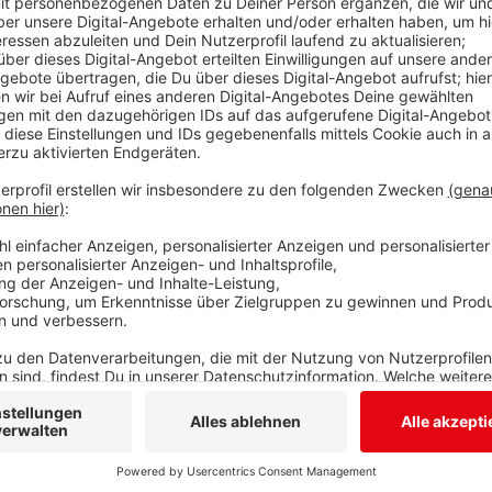
gebürtige Mainzer ist 26 Jahre alt und zwei Meter g
Handball-Liga die Auszeichnung „Härtester Wurf der 
er noch mit seinem aktuellen Verein gegen Ferndorf 
Ferndorfs Sportlicher Leiter Mirza Sijaric freut sich 
erstklassig ausgebildeter Spieler, der trotz seines no
sehr hohem Niveau gesammelt hat“.
Anzeige