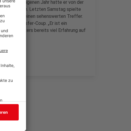
roß. Im vergangenen Jahr hatte er von der
Liga“ erhalten. Letzten Samstag spielte
und erzielte einen sehenswerten Treffer.
über den Transfer-Coup. „Er ist ein
ch jungen Alters bereits viel Erfahrung auf