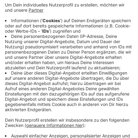
worden, weil sie sich für den Klimaschutz engagieren.
Bürgermeister Paul Wagener hat den mit insgesamt 2
500 Euro vesehenen „innogy“-Klimaschutzpreis
verliehen. Die Kinder von der Kita „Sonnenschein“
hatten einen Naschgarten für Kinder und Insekten
angelegt. Grundschüler aus Niedernetphen haben ein
Klimaschutzkonzept erarbeitet. Schüler des
Gymnasiums Netphen wurden für ihre Aktion
„Thursdays for future“ ausgezeichnet. Dabei haben sie
in Netphen jede Menge Zigarettenkippen
aufgesammelt.
Anzeige
Anzeige