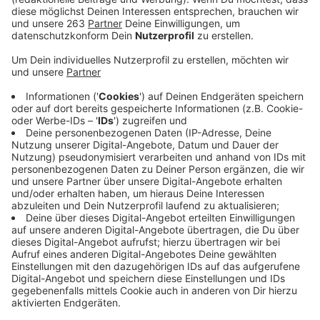
Meisterschaft auch gleichzeitig den Einzug in den
DFB-Pokal ein. Der Erstrundengegner wurde am
Abend bereits in der ARD-Sportschau von Losfee
Kevin Großkreutz ausgelost: Zu Gast am letzten
Juli-Wochenende wird der Zweitligist 1.FC
Nürnberg sein. Wir hatten die Beteiligten am Mikro.
Veröffentlicht:
Montag, 30.05.2022 10:27
Anzeige